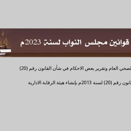
قانون رقم (1) لسنة 2023م بتنظيم صندوق التأمين الصحي العام وتقرير بعض الاحكام في شأن القانون رقم (20)